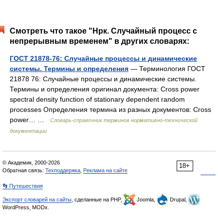
Смотреть что такое "Нрк. Случайный процесс с
непрерывным временем" в других словарях:
ГОСТ 21878-76: Случайные процессы и динамические
системы. Термины и определения
— Терминология ГОСТ
21878 76: Случайные процессы и динамические системы.
Термины и определения оригинал документа: Cross power
spectral density function of stationary dependent random
processes Определения термина из разных документов: Cross
power… …
Словарь-справочник терминов нормативно-технической
документации
© Академик, 2000-2026
18+
Обратная связь:
Техподдержка
,
Реклама на сайте
👣 Путешествия
Экспорт словарей на сайты
, сделанные на PHP,
Joomla,
Drupal,
WordPress, MODx.